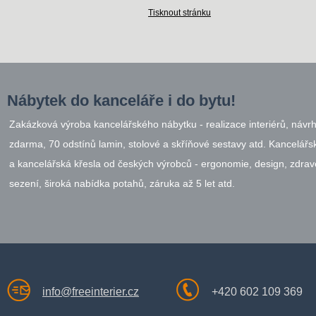
Tisknout stránku
Nábytek do kanceláře i do bytu!
Zakázková výroba kancelářského nábytku - realizace interiérů, návr
zdarma, 70 odstínů lamin, stolové a skříňové sestavy atd. Kancelářsk
a kancelářská křesla od českých výrobců - ergonomie, design, zdrav
sezení, široká nabídka potahů, záruka až 5 let atd.
info@freeinterier.cz
+420 602 109 369