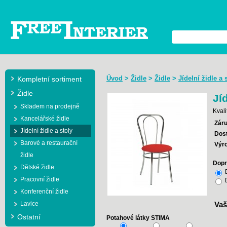
Úvod
>
Židle
>
Židle
>
Jídelní židle a 
Kompletní sortiment
Židle
Jí
Skladem na prodejně
Kvali
Kancelářské židle
Záru
Jídelní židle a stoly
Dos
Barové a restaurační
Výr
židle
Dopr
Dětské židle
D
Pracovní židle
D
Konferenční židle
Lavice
Vaš
Ostatní
Potahové látky STIMA