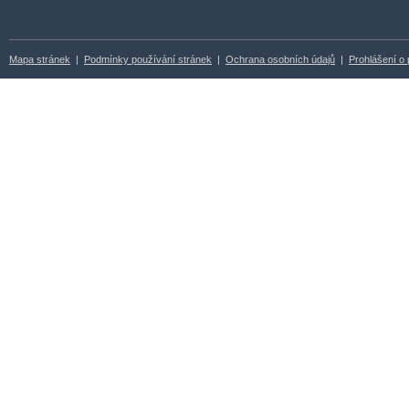
Mapa stránek
|
Podmínky používání stránek
|
Ochrana osobních údajů
|
Prohlášení o 