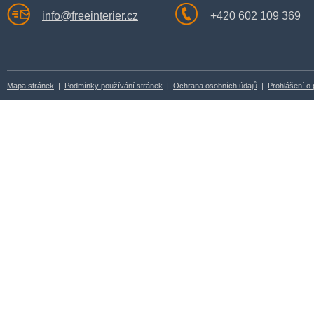
info@freeinterier.cz
+420 602 109 369
Mapa stránek
|
Podmínky používání stránek
|
Ochrana osobních údajů
|
Prohlášení o 