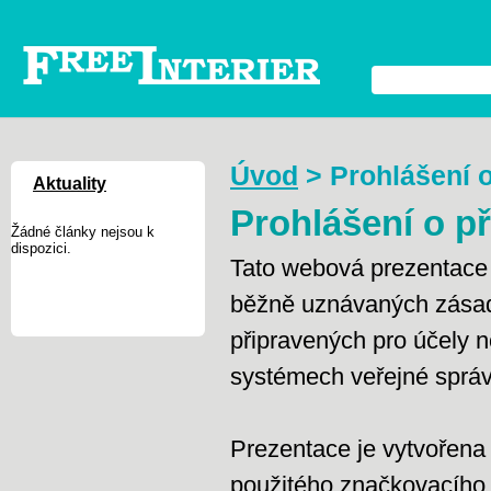
Úvod
>
Prohlášení o
Aktuality
Prohlášení o př
Žádné články nejsou k
dispozici.
Tato webová prezentace 
běžně uznávaných zásad
připravených pro účely 
systémech veřejné správ
Prezentace je vytvořena
použitého značkovacího