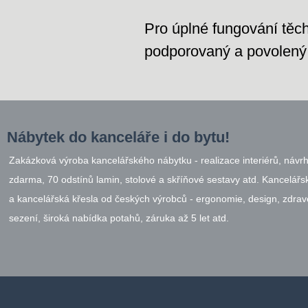
Pro úplné fungování těch
podporovaný a povolený 
Nábytek do kanceláře i do bytu!
Zakázková výroba kancelářského nábytku - realizace interiérů, návr
zdarma, 70 odstínů lamin, stolové a skříňové sestavy atd. Kancelářsk
a kancelářská křesla od českých výrobců - ergonomie, design, zdrav
sezení, široká nabídka potahů, záruka až 5 let atd.