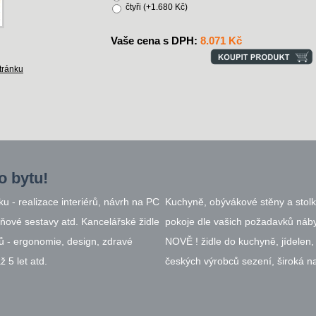
čtyři (+1.680 Kč)
Vaše cena s DPH:
8.071 Kč
tránku
o bytu!
 - realizace interiérů, návrh na PC
Kuchyně, obývákové stěny a stolk
íňové sestavy atd. Kancelářské židle
pokoje dle vašich požadavků ná
ů - ergonomie, design, zdravé
NOVĚ ! židle do kuchyně, jídelen,
 5 let atd.
českých výrobců sezení, široká na