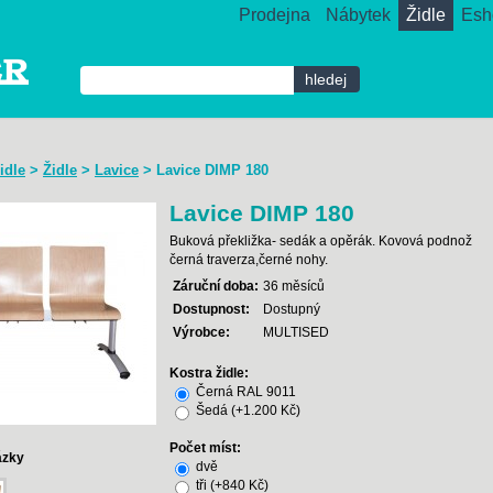
Prodejna
Nábytek
Židle
Esh
idle
>
Židle
>
Lavice
>
Lavice DIMP 180
Lavice DIMP 180
Buková překližka- sedák a opěrák. Kovová podnož
černá traverza,černé nohy.
Záruční doba:
36 měsíců
Dostupnost:
Dostupný
Výrobce:
MULTISED
Kostra židle:
Černá RAL 9011
Šedá (+1.200 Kč)
Počet míst:
ázky
dvě
tři (+840 Kč)