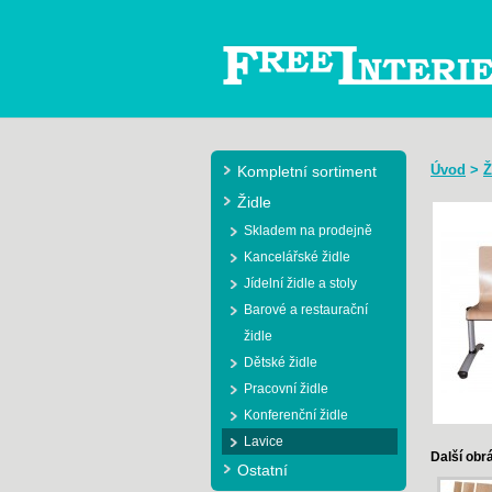
Úvod
>
Ž
Kompletní sortiment
Židle
Skladem na prodejně
Kancelářské židle
Jídelní židle a stoly
Barové a restaurační
židle
Dětské židle
Pracovní židle
Konferenční židle
Lavice
Další obr
Ostatní