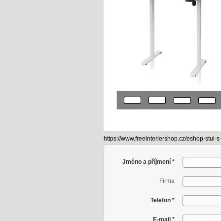
https://www.freeinteriershop.cz/eshop-stul-
Jméno a příjmení
*
Firma
Telefon
*
E-mail
*