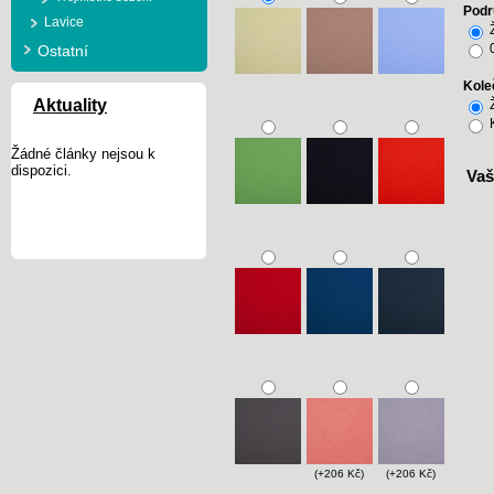
Podr
Lavice
Ostatní
0
Kole
Aktuality
K
Žádné články nejsou k
dispozici.
Vaš
(+206 Kč)
(+206 Kč)