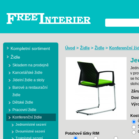
Úvod
>
Židle
>
Židle
>
Konferenční ži
Kompletní sortiment
Židle
Je
Skladem na prodejně
Jedn
Kancelářské židle
v pr
se ho
Jídelní židle a stoly
stoh
Barové a restaurační
Záru
židle
Dos
Dětské židle
Výr
Pracovní židle
Kostr
Konferenční židle
Č
Jednomístné sezení
S
Dvoumístné sezení
C
Potahové látky RIM
Trojmístné sezení