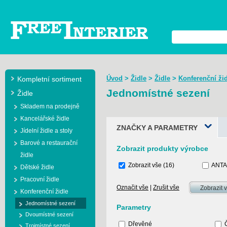
Úvod
>
Židle
>
Židle
>
Konferenční ži
Kompletní sortiment
Jednomístné sezení
Židle
Skladem na prodejně
Kancelářské židle
ZNAČKY A PARAMETRY
Jídelní židle a stoly
Barové a restaurační
Zobrazit produkty výrobce
židle
Zobrazit vše
(16)
ANT
Dětské židle
Pracovní židle
Označit vše
|
Zrušit vše
Konferenční židle
Jednomístné sezení
Parametry
Dvoumístné sezení
Dřevěné
Trojmístné sezení