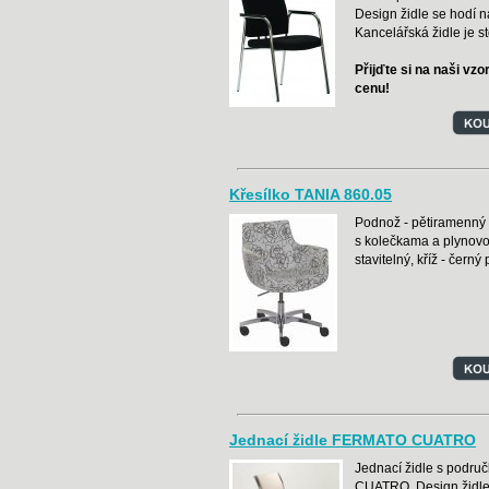
Design židle se hodí na
Kancelářská židle je s
Přijďte si na naši vzo
cenu!
Křesílko TANIA 860.05
Podnož - pětiramenný k
s kolečkama a plynovo
stavitelný, kříž - černý 
Jednací židle FERMATO CUATRO
Jednací židle s podr
CUATRO. Design židle 