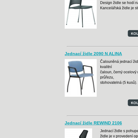
Design židle se hodí na
Kancelářská židle je s
Jednací židle 2090 N ALINA
Čalouněná jednací žid
kvalitní
čaloun, černý ocelový
průřezu,
stohovatelná (5 kusů).
Jednací židle REWIND 2106
Jednací židle s pohu
židle je v provedení o