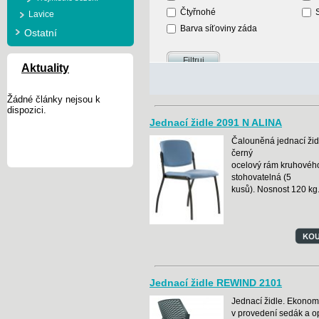
Čtyřnohé
Lavice
Barva síťoviny záda
Ostatní
Aktuality
Žádné články nejsou k
dispozici.
Jednací židle 2091 N ALINA
Čalouněná jednací židl
černý
ocelový rám kruhového
stohovatelná (5
kusů). Nosnost 120 kg
Jednací židle REWIND 2101
Jednací židle. Ekonom
v provedení sedák a o