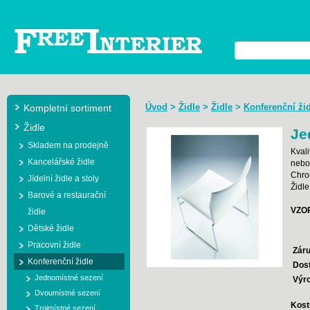
Úvod
>
Židle
>
Židle
>
Konferenční ži
Kompletní sortiment
Židle
Je
Skladem na prodejně
Kvali
Kancelářské židle
nebo 
Chro
Jídelní židle a stoly
Židle
Barové a restaurační
VZO
židle
Dětské židle
Pracovní židle
Záru
Konferenční židle
Dos
Jednomístné sezení
Výr
Dvoumístné sezení
Kostr
Trojmístné sezení