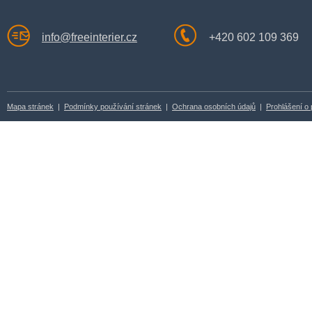
info@freeinterier.cz
+420 602 109 369
Mapa stránek
|
Podmínky používání stránek
|
Ochrana osobních údajů
|
Prohlášení o 