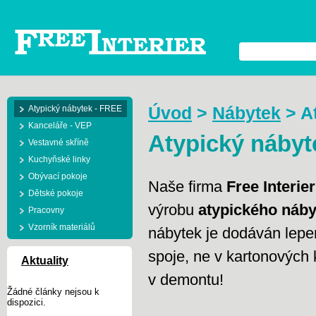
Atypický nábytek - FREE
Úvod
>
Nábytek
>
A
Kanceláře - VEP
Atypický náby
Vestavné skříně
Kuchyňské linky
Obývací pokoje
Naše firma
Free Interier
Dětské pokoje
výrobu
atypického náb
Pracovny
Vzorník materiálů
nábytek je dodáván lepe
spoje, ne v kartonových 
Aktuality
v demontu!
Žádné články nejsou k
dispozici.