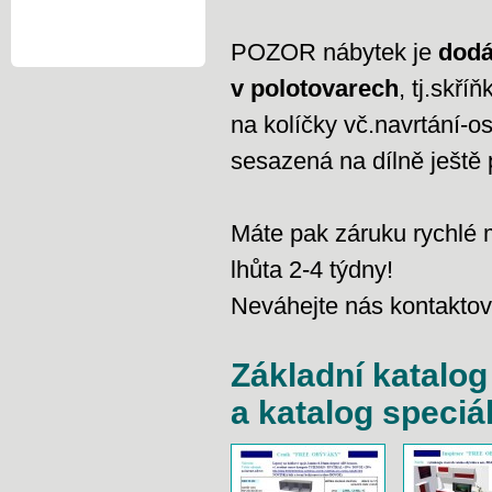
POZOR nábytek je
dod
v polotovarech
, tj.skří
na kolíčky vč.navrtání-os
sesazená na dílně ještě 
Máte pak záruku rychlé 
lhůta 2-4 týdny!
Neváhejte nás kontaktov
Základní katalog
a katalog speciá