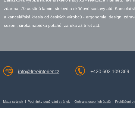
Zakázková výroba kancelářského nábytku - realizace interiérů, návr
zdarma, 70 odstínů lamin, stolové a skříňové sestavy atd. Kancelářsk
a kancelářská křesla od českých výrobců - ergonomie, design, zdrav
sezení, široká nabídka potahů, záruka až 5 let atd.
info@freeinterier.cz
+420 602 109 369
Mapa stránek
|
Podmínky používání stránek
|
Ochrana osobních údajů
|
Prohlášení o 