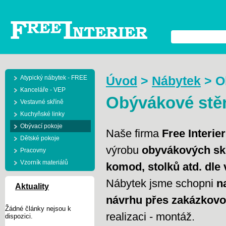
Atypický nábytek - FREE
Úvod
>
Nábytek
>
O
Kanceláře - VEP
Obývákové stěn
Vestavné skříně
Kuchyňské linky
Obývací pokoje
Naše firma
Free Interier
Dětské pokoje
výrobu
obyvákových skř
Pracovny
Vzorník materiálů
komod, stolků atd. dle 
Nábytek jsme schopni
n
Aktuality
návrhu přes zakázkov
Žádné články nejsou k
realizaci - montáž.
dispozici.