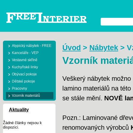
Atypický nábytek - FREE
Úvod
>
Nábytek
>
V
Kanceláře - VEP
Vzorník materi
Vestavné skříně
Kuchyňské linky
Obývací pokoje
Veškerý nábytek možno do
Dětské pokoje
lamino materiálů na této
Pracovny
Vzorník materiálů
se stále mění.
NOVĚ lami
Aktuality
Pozn.: Laminované dřevo
Žádné články nejsou k
renomovaných výrobců
dispozici.