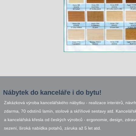
Nábytek do kanceláře i do bytu!
Zakázková výroba kancelářského nábytku - realizace interiérů, návr
zdarma, 70 odstínů lamin, stolové a skříňové sestavy atd. Kancelářsk
a kancelářská křesla od českých výrobců - ergonomie, design, zdrav
sezení, široká nabídka potahů, záruka až 5 let atd.